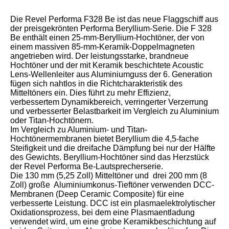
Die Revel Performa F328 Be ist das neue Flaggschiff aus
der preisgekrönten Performa Beryllium-Serie. Die F 328
Be enthält einen 25-mm-Beryllium-Hochtöner, der von
einem massiven 85-mm-Keramik-Doppelmagneten
angetrieben wird. Der leistungsstarke, brandneue
Hochtöner und der mit Keramik beschichtete Acoustic
Lens-Wellenleiter aus Aluminiumguss der 6. Generation
fügen sich nahtlos in die Richtcharakteristik des
Mitteltöners ein. Dies führt zu mehr Effizienz,
verbessertem Dynamikbereich, verringerter Verzerrung
und verbesserter Belastbarkeit im Vergleich zu Aluminium
oder Titan-Hochtönern.
Im Vergleich zu Aluminium- und Titan-
Hochtönermembranen bietet Beryllium die 4,5-fache
Steifigkeit und die dreifache Dämpfung bei nur der Hälfte
des Gewichts. Beryllium-Hochtöner sind das Herzstück
der Revel Performa Be-Lautsprecherserie.
Die 130 mm (5,25 Zoll) Mitteltöner und drei 200 mm (8
Zoll) große Aluminiumkonus-Tieftöner verwenden DCC-
Membranen (Deep Ceramic Composite) für eine
verbesserte Leistung. DCC ist ein plasmaelektrolytischer
Oxidationsprozess, bei dem eine Plasmaentladung
verwendet wird, um eine grobe Keramikbeschichtung auf