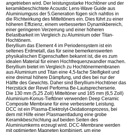
angetrieben wird. Der leistungsstarke Hochtöner und der
keramikbeschichtete Acoustic Lens-Wave Guide aus
Aluminiumguss der 5.Generation fügen sich nahtlos in
die Richtwirkung des Mitteltöners ein. Dies führt zu einer
höheren Effizienz, einem verbesserten Dynamikbereich,
einer geringeren Verzerrung und einer höheren
Belastbarkeit im Vergleich zu Aluminium oder Titan-
Hochtönern.
Beryllium das Element 4 im Periodensystem ist ein
seltenes Erdmetall, das für seine bemerkenswerten
physikalischen Eigenschaften bekannt ist, die es zum
idealen Material für einen Hochfrequenzwandler machen.
Beryllium bietet im Vergleich zu Hochtönermembranen
aus Aluminium und Titan eine 4,5-fache Steifigkeit und
eine dreimal höhere Dämpfung, und dies bei nur der
Hälfte des Gewichts. Daher sind Beryllium-Hochtöner das
Herzstück der Revel Performa Be-Lautsprecherserie.
Die 130 mm (5,25 Zoll) Mitteltöner und 165 mm (6,5 Zoll)
Aluminium-Konus-Tieftöner verwenden Deep Ceramic
Composite Membrane für eine verbesserte Leistung.
DCC ist ein Plasma-Elektrolyt-Oxidationsprozess, bei
dem mit Hilfe einer Plasmaentladung eine grobe
Keramikbeschichtung auf beiden Seiten des
Aluminiumkerns erzeugt wird. DCC-Membrane werden
mit optimierten Magneten kombiniert, um eine