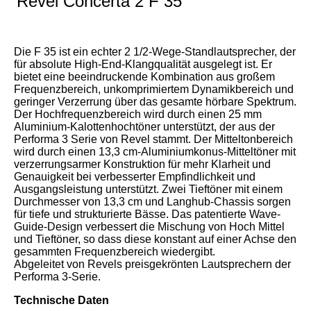
Revel Concerta 2 F 35
Die F 35 ist ein echter 2 1/2-Wege-Standlautsprecher, der
für absolute High-End-Klangqualität ausgelegt ist. Er
bietet eine beeindruckende Kombination aus großem
Frequenzbereich, unkomprimiertem Dynamikbereich und
geringer Verzerrung über das gesamte hörbare Spektrum.
Der Hochfrequenzbereich wird durch einen 25 mm
Aluminium-Kalottenhochtöner unterstützt, der aus der
Performa 3 Serie von Revel stammt. Der Mitteltonbereich
wird durch einen 13,3 cm-Aluminiumkonus-Mitteltöner mit
verzerrungsarmer Konstruktion für mehr Klarheit und
Genauigkeit bei verbesserter Empfindlichkeit und
Ausgangsleistung unterstützt. Zwei Tieftöner mit einem
Durchmesser von 13,3 cm und Langhub-Chassis sorgen
für tiefe und strukturierte Bässe. Das patentierte Wave-
Guide-Design verbessert die Mischung von Hoch Mittel
und Tieftöner, so dass diese konstant auf einer Achse den
gesammten Frequenzbereich wiedergibt.
Abgeleitet von Revels preisgekrönten Lautsprechern der
Performa 3-Serie.
Technische Daten