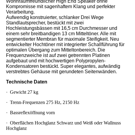
Wohnraumfreundlicher High End Speaker ohne
Kompromisse mit sagenhaftem Klang und perfekter
Verarbeitung.
Aufwendig konstruierter, schlanker Drei Wege
Standlautsprecher, bestückt mit zwei
Hochleistungsbässen mit 16,5 cm Durchmesser und
einem sehr breitbandigen 13 cm Mitteltöner. Alle mit
segmentierter Membran für maximale Steifigkeit. Neu
entwickelter Hochtöner mit integrierter Schallführung für
optimalen Übergang zum Mitteltonbereich. Die
Frequenzweiche ist auf zwei getrennten Platinen
aufgebaut und mit hochwertigen Polypropylen-
Kondensatoren bestückt. Super elegantes, aufwändig
verstrebtes Gehäuse mit gerundeten Seitenwänden.
Technische Daten
·
Gewicht 27 kg
·
Trenn-Frequenzen 275 Hz, 2150 Hz
·
Bassreflexöffnung vorn
·
Oberflächen Hochglanz Schwarz und Weiß oder Wallnuss
Hochglanz