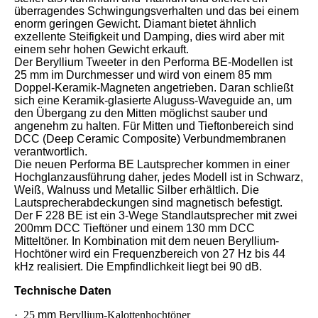
überragendes Schwingungsverhalten und das bei einem
enorm geringen Gewicht. Diamant bietet ähnlich
exzellente Steifigkeit und Damping, dies wird aber mit
einem sehr hohen Gewicht erkauft.
Der Beryllium Tweeter in den Performa BE-Modellen ist
25 mm im Durchmesser und wird von einem 85 mm
Doppel-Keramik-Magneten angetrieben. Daran schließt
sich eine Keramik-glasierte Aluguss-Waveguide an, um
den Übergang zu den Mitten möglichst sauber und
angenehm zu halten. Für Mitten und Tieftonbereich sind
DCC (Deep Ceramic Composite) Verbundmembranen
verantwortlich.
Die neuen Performa BE Lautsprecher kommen in einer
Hochglanzausführung daher, jedes Modell ist in Schwarz,
Weiß, Walnuss und Metallic Silber erhältlich. Die
Lautsprecherabdeckungen sind magnetisch befestigt.
Der F 228 BE ist ein 3-Wege Standlautsprecher mit zwei
200mm DCC Tieftöner und einem 130 mm DCC
Mitteltöner. In Kombination mit dem neuen Beryllium-
Hochtöner wird ein Frequenzbereich von 27 Hz bis 44
kHz realisiert. Die Empfindlichkeit liegt bei 90 dB.
Technische Daten
· 25
mm
Beryllium-Kalottenhochtöner