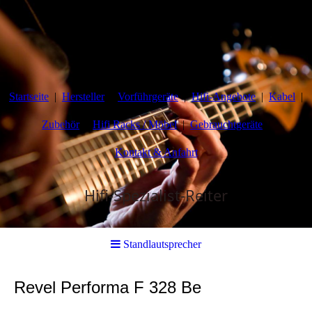
Startseite
Hersteller
Vorführgeräte
Hifi-Angebote
Kabel
Zubehör
Hifi Racks / Möbel
Gebrauchtgeräte
Kontakt & Anfahrt
Hi
fi-Spezialist-Reiter
Standlautsprecher
Revel Performa F 328 Be