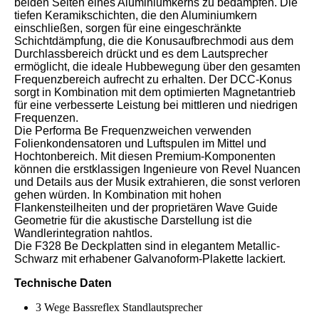
beiden Seiten eines Aluminiumkerns zu bedämpfen. Die
tiefen Keramikschichten, die den Aluminiumkern
einschließen, sorgen für eine eingeschränkte
Schichtdämpfung, die die Konusaufbrechmodi aus dem
Durchlassbereich drückt und es dem Lautsprecher
ermöglicht, die ideale Hubbewegung über den gesamten
Frequenzbereich aufrecht zu erhalten. Der DCC-Konus
sorgt in Kombination mit dem optimierten Magnetantrieb
für eine verbesserte Leistung bei mittleren und niedrigen
Frequenzen.
Die Performa Be Frequenzweichen verwenden
Folienkondensatoren und Luftspulen im Mittel und
Hochtonbereich. Mit diesen Premium-Komponenten
können die erstklassigen Ingenieure von Revel Nuancen
und Details aus der Musik extrahieren, die sonst verloren
gehen würden. In Kombination mit hohen
Flankensteilheiten und der proprietären Wave Guide
Geometrie für die akustische Darstellung ist die
Wandlerintegration nahtlos.
Die F328 Be Deckplatten sind in elegantem Metallic-
Schwarz mit erhabener Galvanoform-Plakette lackiert.
Technische Daten
3 Wege Bassreflex Standlautsprecher