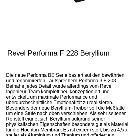
RevelF328Beweiß (2)
RevelF328Bew (2)
RevelF328Be (3)
Revel Performa F 228 Beryllium
Die neue Performa BE Serie basiert auf den bewährten
und renommierten Lautsprechern Performa 3 F 208.
Beinahe jedes Detail wurde allerdings vom Revel
Ingenieur-Team komplett neu konzeptioniert und
entwickelt, um maximale Performance und
überdurchschnittliche Emotionalität zu realisieren.
Besonders der neue Beryllium-Treiber soll die Meßlatte
um eine Stufe nach oben verschieben. Als sehr seltener
Rohstoff eignet sich Beryllium aufgrund seiner
physikalischen Eigenschaften besonders gut als Material
für die Hochton-Membran. Es ist extrem steif, bis zu 4,5 x
steifer als Aluminium und Titanium und offeriert ein